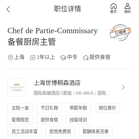
职位详情
Chef de Partie-Commissary
5千-6.5千
备餐厨房主管
上海
2年以上
中专
提供食宿
上海世博桐森酒店
国际高端酒店/5星级
|
100-499人
|
国有企业
五险一金
节日礼物
带薪年假
岗位晋升
管理规范
提供食宿
技能培训
员工活动丰富
凯悦免费房
薪酬体系完善