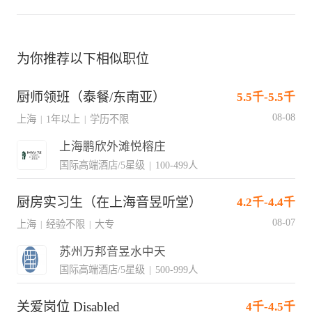
为你推荐以下相似职位
厨师领班（泰餐/东南亚）
5.5千-5.5千
08-08
上海
1年以上
学历不限
|
|
上海鹏欣外滩悦榕庄
国际高端酒店/5星级
|
100-499人
厨房实习生（在上海音昱听堂）
4.2千-4.4千
08-07
上海
经验不限
大专
|
|
苏州万邦音昱水中天
国际高端酒店/5星级
|
500-999人
关爱岗位 Disabled
4千-4.5千