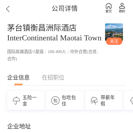
公司详情
茅台镇衡昌洲际酒店
InterContinental Maotai Town
关注
国际高端酒店/5星级
100-499人
中外合营(合资．
|
|
合作)
企业信息
在招职位
五险一
包吃包
带薪年
金
住
假
企业地址