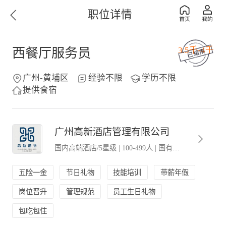
职位详情
3.5千-4千
西餐厅服务员
广州-黄埔区
经验不限
学历不限
提供食宿
广州高新酒店管理有限公司
国内高端酒店/5星级
|
100-499人
|
国有企业
五险一金
节日礼物
技能培训
带薪年假
岗位晋升
管理规范
员工生日礼物
包吃包住