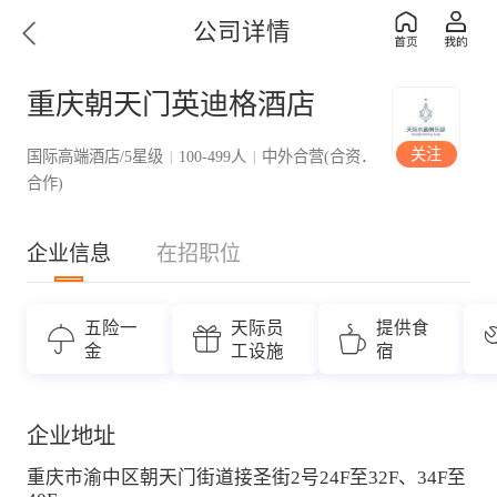
公司详情
重庆朝天门英迪格酒店
关注
国际高端酒店/5星级
100-499人
中外合营(合资．
|
|
合作)
企业信息
在招职位
五险一
天际员
提供食
金
工设施
宿
企业地址
重庆市渝中区朝天门街道接圣街2号24F至32F、34F至