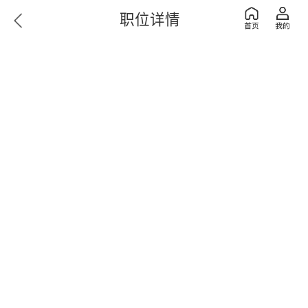
职位详情
抱歉～您查看的职位/企业不存在