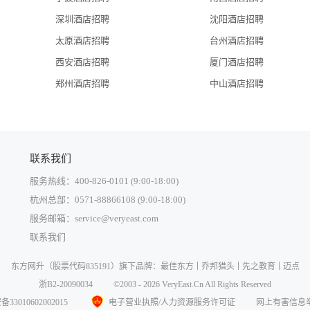
深圳酒店招聘
沈阳酒店招聘
太原酒店招聘
台州酒店招聘
西安酒店招聘
厦门酒店招聘
郑州酒店招聘
中山酒店招聘
联系我们
服务热线：400-826-0101 (9:00-18:00)
杭州总部：0571-88866108 (9:00-18:00)
服务邮箱：service@veryeast.com
联系我们
中国大陆
东方网升
（股票代码835191）旗下品牌：
最佳东方
乔邦猎头
先之教育
迈点
中国香港
浙B2-20090034
©2003 - 2026 VeryEast.Cn All Rights Reserved
中国澳门
3010602002015
电子营业执照/人力资源服务许可证
网上有害信息