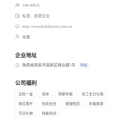
100-499人
私营．民营企业
http://www.holidayinn.com.cn
张惠
企业地址
陕西省西安市高新区锦业路5号
导航
公司福利
五险一金
双休
带薪年假
员工生日礼物
岗位晋升
包吃包住
管理规范
年度旅游
节日礼物
技能培训