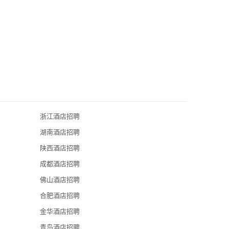
浙江酒店招聘
西安索菲特人
湖南酒店招聘
西安富力希尔
陕西酒店招聘
西安临潼悦椿
成都酒店招聘
西安君悦酒店
佛山酒店招聘
西安中兴和泰
合肥酒店招聘
曲江国际饭店
金华酒店招聘
青岛酒店招聘