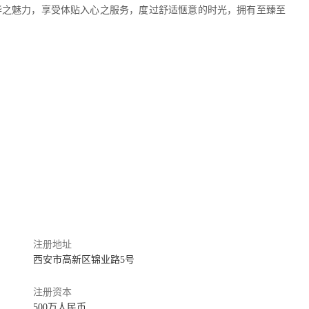
华之魅力，享受体贴入心之服务，度过舒适惬意的时光，拥有至臻至
注册地址
西安市高新区锦业路5号
注册资本
500万人民币