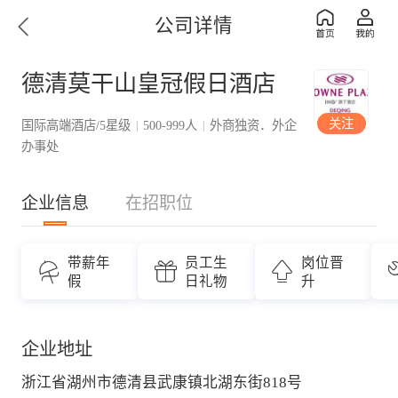
公司详情
德清莫干山皇冠假日酒店
关注
国际高端酒店/5星级
500-999人
外商独资．外企
|
|
办事处
企业信息
在招职位
带薪年
员工生
岗位晋
假
日礼物
升
企业地址
浙江省湖州市德清县武康镇北湖东街818号