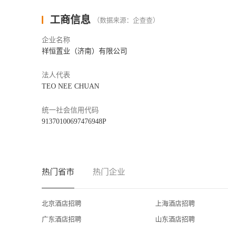
酒店设有全日制自助餐厅及大堂酒廊——全日制自助餐厅
工商信息
（数据来源：企查查）
业的宴会及会议统筹团队将为宾客提供一站式定制婚礼服务
企业名称
祥恒置业（济南）有限公司
在香格里拉，员工是我们事业成功的基础。我们的指导思
工的培训发展、留住员工以及对其职业生涯进行规划。
法人代表
在这里我们将为您提供：广阔的个人发展空间；集团内、
TEO NEE CHUAN
香格里拉集团发展平台；具有竞争力的福利待遇。
统一社会信用代码
91370100697476948P
济南香格里拉欢迎您在工作日参加酒店面试，请携带身份证原
联系人：安女士、赵女士
地址：济南市泺源大街106号济南香格里拉大酒店西侧员工
热门省市
热门企业
联系电话：0531-5583 2380             
简历投递：recruitment.slji@shangri-la.com
北京酒店招聘
上海酒店招聘
广东酒店招聘
山东酒店招聘