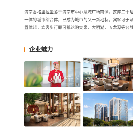
济南香格里拉坐落于济南市中心泉城广场南侧，这座二十
一体的城市综合体，已成为城市的又一新地标。宾客可于
置优越，宾客步行即可抵达趵突泉、大明湖、五龙潭等名
便利。酒店距济南火车站约20分钟车程，距高铁枢纽济南西
企业魅力
济南香格里拉设有364间装饰典雅的豪华客房、套房及32套
场的壮丽景色。房间的色调自然舒适，济南市花荷花元素
滤系统，为宾客提供清新健康的居停环境。客房提供种类
公寓配备全套现代风格装修及先进厨房设备，为宾客留下温
酒店4层的豪华阁贵宾廊为入住豪华阁客房的宾客提供快捷
华阁贵宾廊，宾客能够尽览泉城广场昼夜转变的动人全景，
酒店5层的健身中心设有设施齐备的24小时健身房，为宾
烈的色彩冲击，与大胆的图形碰撞，使健身房充满生气和能
伽练习室及水疗，让宾客尽享身心愉悦。