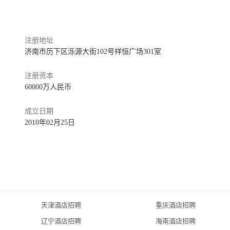
咖啡泉和大堂酒廊，满足客人不同的社交及休闲需求。同时，酒店专
，打造别具香格里拉特色的圆美喜宴。
注册地址
济南市历下区泺源大街102号祥恒广场301室
想是聘用工作态度好的员工，并对他们进行技能培训。我们将确保员
注册资本
外培训机会；融洽的工作氛围；丰富的员工活动；完备的员工设施；
60000万人民币
成立日期
2010年02月25日
件，在 ‘同事出入口’ 登记进入酒店面试室。
通道进入
天津酒店招聘
重庆酒店招聘
辽宁酒店招聘
海南酒店招聘