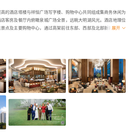
层高的酒店塔楼与祥恒广场写字楼、购物中心共同组成集商务休闲为
酒店客房及餐厅内俯瞰泉城广场全景，远眺大明湖风光。酒店地理位
胜景点及主要购物中心，通过高架前往东部、西部及北部新城亦十分
展开
站40分钟车程，距济南国际机场约45分钟车程。
服务式公寓，面积从42至126平方米不等，其中六成客房坐拥泉城广
被巧妙地融入地毯及壁画中，平添优雅的情调。室内均安装有新风过
丰富的睡枕选择，并配备有无线网络、豪华浴室及备品。高级服务式
馨舒适的入住体验。
的入住及退房、免费自助早餐以及各式商务服务等专属礼遇。置身豪
享受尊荣体验。
客提供种类丰富的运动设备和先进的健身器械。工业风的设计元素，强
量。健身房配备25米的室内恒温泳池、按摩池、蒸气浴、桑拿、瑜