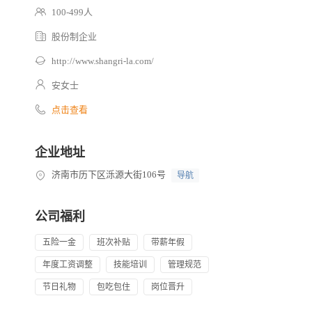
100-499人
股份制企业
http://www.shangri-la.com/
安女士
点击查看
企业地址
济南市历下区泺源大街106号
导航
公司福利
五险一金
班次补贴
带薪年假
年度工资调整
技能培训
管理规范
节日礼物
包吃包住
岗位晋升