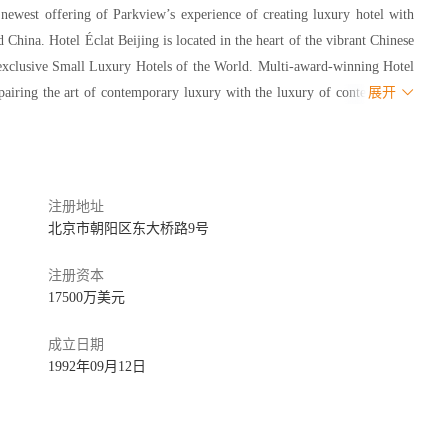
e newest offering of Parkview’s experience of creating luxury hotel with 
hina. Hotel Éclat Beijing is located in the heart of the vibrant Chinese 
 exclusive Small Luxury Hotels of the World. Multi-award-winning Hotel 
 pairing the art of contemporary luxury with the luxury of contemporary 
展开
京怡亨精品酒店，整合了侨福集团在中国大陆、台湾、香港、新加坡及法国蔚蓝
D的中心区域，是全球奢华精品酒店（Small Luxury Hotels 
内，北京怡亨酒店将当代奢华和现代艺术紧密地融为一体，重新诠释都市高
注册地址
北京市朝阳区东大桥路9号
 offer a full pampering choice of amenities to match different tastes. 20 
注册资本
17500万美元
d gardens, each room in the hotel is equipped with the “Éclat Essentials” 
成立日期
供丰富选择。20间套房配有独立的私人泳池，独具个性的豪华澜池套
1992年09月12日
流连忘返。
 menu revolving around local ingredients with exquisite touches that 