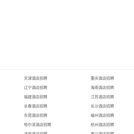
th its wide range of wines including selections from private Chateaus. 
ndcrafted cocktails while featuring admirable art masterpieces in your 
与全新都市时尚气息，乔治酒吧出品的鸡尾酒，如同高级香水一般，
he” address in Beijing, for private functions, exclusive product launches, 
l be pampered by the Hotel’s personal butlers, exquisite private dining 
t Beijing is interpreting the concept of an extraordinary small luxury 
天津酒店招聘
重庆酒店招聘
场所，作为私人聚会、专属产品发布或是单纯享受极致的奢华, 因为
辽宁酒店招聘
海南酒店招聘
多……  事实上，做为中央商务区中的地标性建筑北京怡亨酒店真正
福建酒店招聘
江苏酒店招聘
长春酒店招聘
长沙酒店招聘
东莞酒店招聘
福州酒店招聘
 Chyau Fwu Groups costs more than ￥20 billion. It is a pioneer project 
哈尔滨酒店招聘
杭州酒店招聘
vironment.
济南酒店招聘
嘉兴酒店招聘