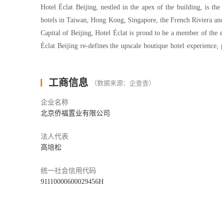
Hotel Éclat Beijing, nestled in the apex of the building, is th
hotels in Taiwan, Hong Kong, Singapore, the French Riviera and C
Capital of Beijing, Hotel Éclat is proud to be a member of the
Éclat Beijing re-defines the upscale boutique hotel experience,
art.
位于Parkview Green芳草地顶层的精品酒店 – 北
工商信息
（数据来源：企查查）
海岸等地多年的奢华酒店运营管理经验。北京怡亨酒店矗立于北京CB
of the World™）成员之一。地处屡获殊荣的芳草地
企业名称
端精品酒店的极宿体验。
北京侨福置业有限公司
Consists of 100 keys, these individually designed rooms & suites,
法人代表
高培松
Pool suites will have their own private jetted swim spas, terrace
to make every stay special.
统一社会信用代码
100间別具设计特色的精致客房及套间为不同品味的客人提
91110000600029456H
房更增添了独特风情，令众多来自世界各地时髦前卫的宾客
George’s Restaurant presents a creative and classical global