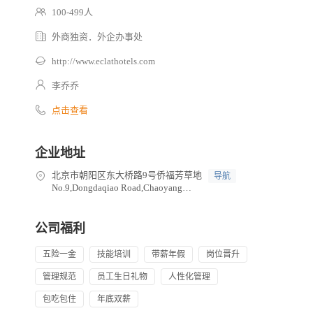
100-499人
外商独资．外企办事处
http://www.eclathotels.com
李乔乔
点击查看
企业地址
北京市朝阳区东大桥路9号侨福芳草地
导航
No.9,Dongdaqiao Road,Chaoyang
District,Beijing, China
公司福利
五险一金
技能培训
带薪年假
岗位晋升
管理规范
员工生日礼物
人性化管理
包吃包住
年底双薪