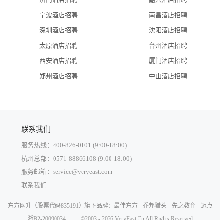
20多亿人民币，旨在提倡节能并提供健康工作空间的先驱工程。
in a transparent envelope, which acts as a protective cover to control the 
宁波酒店招聘
南昌酒店招聘
ilding fully exploits the temperate climate during spring and autumn and 
深圳酒店招聘
沈阳酒店招聘
th minimal energy consumption and environmental impact.
太原酒店招聘
台州酒店招聘
西安酒店招聘
厦门酒店招聘
建筑自身的能源消耗, 提高了能源的最大化利用, 从而充分彰显出侨
郑州酒店招聘
中山酒店招聘
联系我们
服务热线：400-826-0101 (9:00-18:00)
杭州总部：0571-88866108 (9:00-18:00)
服务邮箱：service@veryeast.com
联系我们
中国大陆
东方网升
（股票代码835191）旗下品牌：
最佳东方
乔邦猎头
先之教育
迈点
中国香港
浙B2-20090034
©2003 - 2026 VeryEast.Cn All Rights Reserved