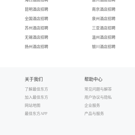
 侨福芳草地是集团在中国的最新投资项目, 这是一个耗资
The building comprises four inter-connected blocks that sits with
昆明酒店招聘
南京酒店招聘
micro-climate of the project. Using sustainable systems, the bu
全国酒店招聘
泉州酒店招聘
uses cutting edge technology to control the extreme seasons wi
苏州酒店招聘
三亚酒店招聘
 项目由四栋高低错落的建筑和其上用于保护并控制建筑内部小气候的透明环保罩组成。由于环保罩的运用, 楼宇内部空间独立
无锡酒店招聘
温州酒店招聘
的小气候环境在保证了整体建筑恒温恒湿的同时, 巧妙降低了
扬州酒店招聘
银川酒店招聘
福芳草地的节能环保特点。 
关于我们
帮助中心
了解最佳东方
常见问题与解答
加入最佳东方
用户协议与隐私
网站地图
企业服务
最佳东方APP
产品与服务