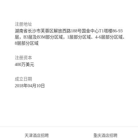
 residences and luxury retail.
entertainment and business hub, the hotel offers 241 contemporary chic 
注册地址
of Changsha IFS Tower One. Situated in a vibrant part of the city, the 
湖南省长沙市芙蓉区解放西路188号国金中心T1塔楼86-93
es offering scenic views of the city and the Xiang River below. Elaborate 
层，B3层及B3M部分区域，1层部分区域、4-6层部分区域、
, a luxurious 788 m² Ballroom, the sophisticated Tea Lounge, sky high 
8层部分区域
ming pool and The Spa at Niccolo, will stylish venues ready to welcome 
注册资本
400万美元
e for the city’s glitterati and A-list events not only for the central 
成立日期
s a destination experience for captains of industry and leaders in style to 
2018年04月10日
 experiences in a refined, urban environment.
d opening in October of 2018, such as "TTG China Travel Awards Best 
e Awards Choice New Hotel”, "Best Hotel & Resort Value Award Voyage 
” etc.
天津酒店招聘
重庆酒店招聘