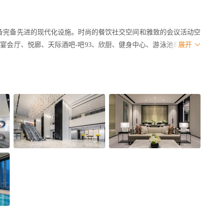
均配备完备先进的现代化设施。时尚的餐饮社交空间和雅致的会议活动空
宴会厅、悦廊、天际酒吧-吧93、欣厨、健身中心、游泳池和水疗中
展开
景，还可领略风光无限的湘江美景。
奢华体验的行业旗舰。它在追求时尚的现代化都市中脱颖而出，成为
色餐饮的首选之地。以得天独厚的地标优势和壮阔迷人的天际景观，
奖之“中国中南及西南地区最佳酒店”、高球热选大奖之“热选奢华酒
tel探索之旅酒店大赏之“优选奢华酒店”等40多个重大奖项。
酒店的员工。我们诚邀您加入我们的酒店团队，在这个新的地标性酒
op floors of Changsha IFS, where the 452 metre towering city icon is 