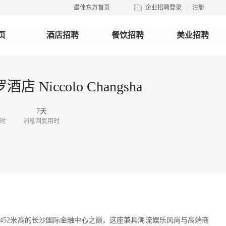
最佳东方首页
企业招聘登录
注册
页
酒店招聘
餐饮招聘
美业招聘
 Niccolo Changsha
7天
时
消息回复用时
452米高的长沙国际金融中心之巅，这座兼具潮流娱乐风尚与高端商