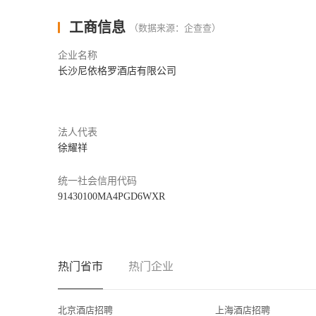
comprised of contemporary chic hotel Niccolo, corporate offices,
工商信息
（数据来源：企查查）
Located in Hunan capital’s premier address in Furong District 
企业名称
rooms and spectacular suites between the 86th and 92nd floors 
长沙尼依格罗酒店有限公司
hotel facilities include sophisticated function and meeting spac
conference and social event venues including The Conservatory
BAR 93, all-day-dining Niccolo Kitchen, wellness center, swim
法人代表
all guests.
徐耀祥
Niccolo Changsha has already become recognized as the epicentr
统一社会信用代码
location but also for the dramatic skyline views. The hotel enable
91430100MA4PGD6WXR
embrace corporate and leisure travel, retail and signature dining
Niccolo Changsha has won more than 40 awards since its gran
Hotel in Central South and Southwest China”, "Golfers' Choic
热门省市
热门企业
Best Luxury Hotel”, "Hotel Discovery Awards Best Luxury Hotel
北京酒店招聘
上海酒店招聘