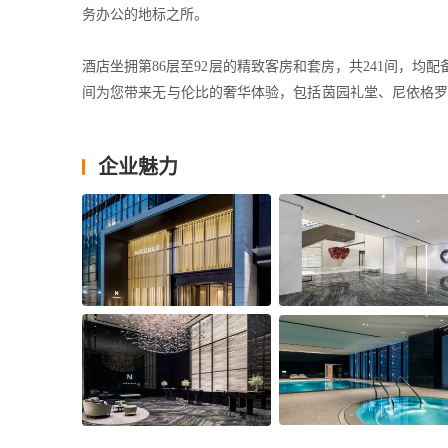
务办公的地标之所。
酒店坐拥第86层至92层的精致客房和套房，共241间，
间为您带来无与伦比的奢华体验，包括茵园礼堂、尼依格罗
心。置身酒店仿若屹立云端，不仅可俯瞰旖丽壮阔的城市全
企业魅力
长沙尼依格罗酒店是引领潮流风尚的都市先锋，也是缔造
行业领袖与时尚翘楚洽谈商务合作、旅游休闲、购物与特
邀您共赴一场云端浪漫之约。
长沙尼依格罗酒店开业四年以来，已荣获 TTG中国旅游大
店”、新旅行年度高端酒店评选之“年度精选奢华酒店”、 Ho
我们正在招聘热忱积极，工作经验丰富，致力于服务豪华
店，与我们一起为客人打造「完美邂逅，华丽永恒」。
Newly opened luxury sky hotel, Niccolo Changsha, crowns the t