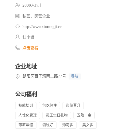
2000人以上
私营．民营企业
http://www.xinrongji.cc
杜小姐
点击查看
企业地址
朝阳区百子湾南二路77号
导航
公司福利
技能培训
包吃包住
岗位晋升
人性化管理
员工生日礼物
五险一金
带薪年假
领导好
帅哥多
美女多