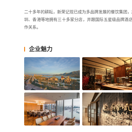
二十多年的耕耘，新荣记现已成为多品牌发展的餐饮集团，
圳、香港等地拥有三十多家分店，并跟国际五星级品牌酒
作关系。
多年以来，新荣记始终坚持“食必求真，然后至美”的美食
企业魅力
自己的渔船和海鲜采购基地、果蔬基地，并和全国优质食材
新荣记未来的发展将以人才教育和培养为根本，除了自己打
多家专业院校合作开设“新荣记班”，把人才当成第一生产力
新荣记，以“真诚，真料，真味”之三昧真火，臻达良材本味