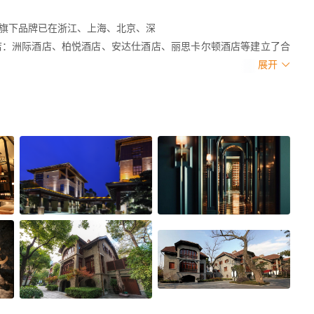
旗下品牌已在浙江、上海、北京、深
店：洲际酒店、柏悦酒店、安达仕酒店、丽思卡尔顿酒店等建立了合
展开
理念，坚持狠抓食材源头，集团拥有
供应商建立长期深度合作。
造的新荣记餐饮学校之外，还和国内
。
。