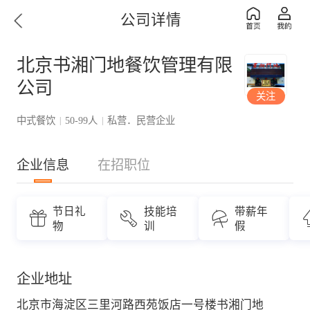
公司详情
北京书湘门地餐饮管理有限
公司
关注
中式餐饮
50-99人
私营．民营企业
|
|
企业信息
在招职位
节日礼
技能培
带薪年
物
训
假
企业地址
北京市海淀区三里河路西苑饭店一号楼书湘门地