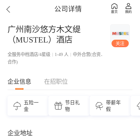
公司详情
广州南沙悠方木文缇
（MUSTEL）酒店
关注
全服务中档酒店/4星级
1-49 人
中外合营(合资．
|
|
合作)
企业信息
在招职位
五险一
节日礼
带薪年
金
物
假
企业地址