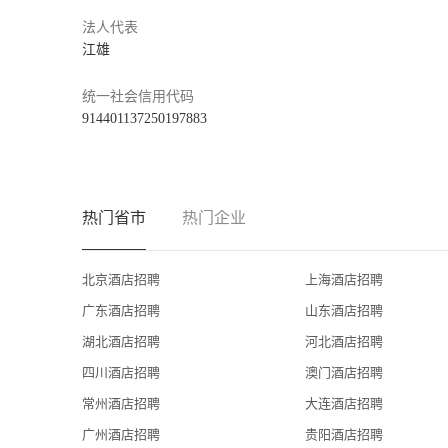
长隆香江酒店
法人代表
品正宗粤菜美食，动物园家门口的主题酒店。长隆香江酒店源于
江雄
长隆集团三十多年的经营理念和服务品质。酒店设计以“海
柱身与木雕屏风相结合，典雅秀丽的满洲窗和长筒吊灯阵列
统一社会信用代码
鹿、大象的萌趣卡通形象为主题，为方便亲子家庭入住，更
914401137250197883
立的儿童睡床，给客人带来舒适温馨的奇妙体验。2020
店”。2021 年，香江中餐厅获得第十届CHA 中国酒店大奖
热门省市
热门企业
北京酒店招聘
上海酒店招聘
广东酒店招聘
山东酒店招聘
湖北酒店招聘
河北酒店招聘
四川酒店招聘
澳门酒店招聘
常州酒店招聘
大连酒店招聘
广州酒店招聘
贵阳酒店招聘