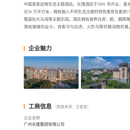
中国首家动物生态主题酒店。长隆酒店于2001 年开业，
达36 万平方米，拥有融入不同生态主题的特色客房及套房1
隆国际大马戏等主题乐园。酒店拥有放养白虎、鹤、鹦鹉等珍
落地玻璃的设计，宾客可与白虎、火烈鸟等珍稀动物共餐
一，独立的设计可供举办商务宴会、商务会议、婚宴等。可容纳3
用途的多功能会议厅，内部配备先进的多媒体视听、通讯系
企业魅力
最佳主题酒店”。
长隆熊猫酒店
以熊猫三胞胎原型为主题的亲子网红酒店。长隆熊猫酒店于2
蓝本，打造出全新风格的亲子主题度假酒店，让每位入住的宾
划分为酷酷主题、萌萌主题、帅帅主题及王子主题，亲子用
生”理念，设置多个动物展区，可近距离观赏节尾狐猴、
化。同时设有多元化的亲子乐享活动，以及寓教于乐的自然
工商信息
（数据来源：企查查）
位，出品数百种中西风味美食。餐厅贴心打造的“熊猫奇幻
已成为网红打卡热门酒店。
企业名称
广州长隆集团有限公司