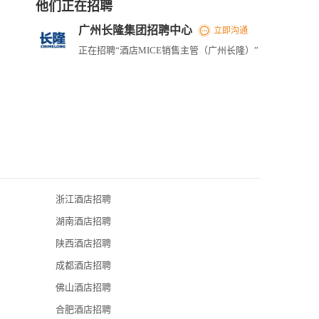
他们正在招聘
广州长隆集团招聘中心
立即沟通
正在招聘“酒店MICE销售主管（广州长隆）”
浙江酒店招聘
广州四季酒店
湖南酒店招聘
广州希尔顿逸
陕西酒店招聘
广州长隆集团
成都酒店招聘
广州海航威斯
佛山酒店招聘
广州花都皇冠
合肥酒店招聘
东呈集团