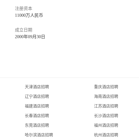
注册资本
1989 年开业的“香江酒家”，传承了
11000万人民币
上丝绸之路-岭南风韵”作为主基调，大堂布局三庭两进，居中对称，
相得益彰，赋予浓厚的岭南特色。333 间客房分别以老虎、长颈
成立日期
贴心准备了“家庭房”，房内分为起居室与卧室两大区域，配备有独
2000年09月30日
 年，长隆香江酒店被中国最佳酒店评选委员会评为“最佳美食首选酒
“年度最佳餐厅”荣誉称号。
天津酒店招聘
重庆酒店招聘
辽宁酒店招聘
海南酒店招聘
福建酒店招聘
江苏酒店招聘
长春酒店招聘
长沙酒店招聘
东莞酒店招聘
福州酒店招聘
哈尔滨酒店招聘
杭州酒店招聘