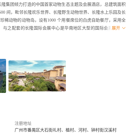
是长隆集团倾力打造的中国首家动物生态主题及会展酒店，总建筑面积
500 间，毗邻长隆欢乐世界、长隆野生动物世界、长隆水上乐园及长
稀动物的动物岛，设有1000 个用餐席位的白虎自助餐厅，采用全
。与之配套的长隆国际会展中心是华南地区大型的国际会展中心之
展开
000 人的6000 平方米超高层无柱宴会厅，以及39 间可作不同
统等商务会议设施。长隆酒店连续十年荣获TTG中国旅游大奖“中国
018 年开业，以熊猫三胞胎动画片为
客，开启童话般的旅程！酒店拥有1500 间充满童趣的主题客房，
品一应俱全，细致入微的服务让宾客舒适倍增。 酒店贯彻“自然共
火烈鸟、鹦鹉、孔雀等多种珍禽异兽，咫尺之间饱览大自然的奇妙造
探索营地课程体验。位于酒店首层的熊猫自助餐厅，拥有850个餐
剧场”，是享用美食之余不可错过的亲子项目。熊猫酒店
注册地址
广州市番禺区大石街礼村、植村、河村、钟村街汉溪村