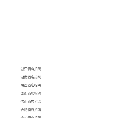
浙江酒店招聘
合肥威斯汀酒
湖南酒店招聘
合肥皇冠假日
陕西酒店招聘
合肥君悦酒店
成都酒店招聘
合肥施柏阁大
佛山酒店招聘
合肥酒店招聘
安徽民航君澜
金华酒店招聘
安徽省稻香楼