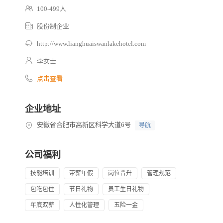
100-499人
股份制企业
http://www.lianghuaiswanlakehotel.com
李女士
点击查看
企业地址
安徽省合肥市高新区科学大道6号
导航
公司福利
技能培训
带薪年假
岗位晋升
管理规范
包吃包住
节日礼物
员工生日礼物
年底双薪
人性化管理
五险一金