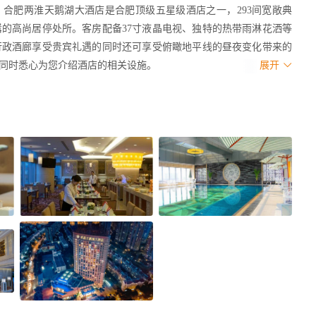
下，合肥两淮天鹅湖大酒店是合肥顶级五星级酒店之一，293间宽敞典
的高尚居停处所。客房配备37寸液晶电视、独特的热带雨淋花洒等
行政酒廊享受贵宾礼遇的同时还可享受俯瞰地平线的昼夜变化带来的
同时悉心为您介绍酒店的相关设施。
展开
吊灯的照射下折射出金碧辉煌的景象。星光吧和艺廊可免费无线上网，伴随
心情。东瀛风情的竹原日本餐厅将给您非同凡响的国际品味；出色的
团队为您打造专业的私人聚会、会议、婚礼及商务会晤。.
店工作，基础英语口语沟通能力。
于6个月。向毕业生及有志于在酒店业发展的人士提供合适岗位。
何疑问请与我们联系，我们将统一安排面试！
试者带齐身份证复印件、相关证书复印件及一寸照片。