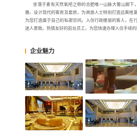
      坐落于素有天然氧吧之称的合肥唯一山脉大蜀山脚
雅、设计现代的客房及套房，为商旅人士特别打造远离喧嚣
为您打造属于自己的私密空间。入住行政楼层的客人，在
迷人景致。热情友好的前台员工，为您快速办理入住手续的
       酒店富丽堂皇的大堂,大理石地板和墙面在水晶
中西经典钢琴曲的缓缓流淌，享受与朋友休闲聚会的美丽
企业魅力
厨师队伍带您领略两淮阁中餐厅时尚粤菜及正宗徽菜。专业
       员工须有相关酒店工作经验，形象气质佳，热爱酒
酒店同时向大中专院校在校生提供实习岗位，实习时间不少
       请将简历发送至以下联系方式，合则约见。如有任
日常接待面试时间：每周一至周五09:00-17:00，请面
        联系方式：0551-65848388