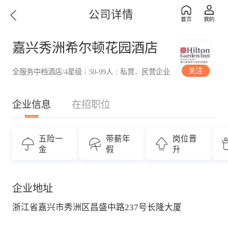
公司详情
嘉兴秀洲希尔顿花园酒店
关注
全服务中档酒店/4星级
50-99人
私营．民营企业
|
|
企业信息
在招职位
五险一
带薪年
岗位晋
金
假
升
企业地址
浙江省嘉兴市秀洲区昌盛中路237号长隆大厦