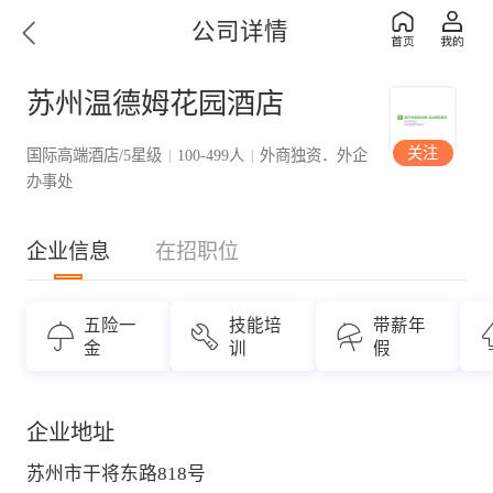
公司详情
苏州温德姆花园酒店
关注
国际高端酒店/5星级
100-499人
外商独资．外企
|
|
办事处
企业信息
在招职位
五险一
技能培
带薪年
金
训
假
企业地址
苏州市干将东路818号