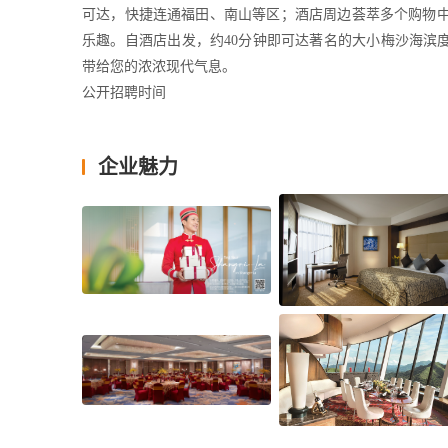
可达，快捷连通福田、南山等区；酒店周边荟萃多个购物
乐趣。自酒店出发，约40分钟即可达著名的大小梅沙海滨
带给您的浓浓现代气息。
公开招聘时间
每周一至周五（工作日）下午14:00至16:00为酒店公
地址：深圳市建设路1002号火车站东侧（酒店一层人力资源
企业魅力
电话：0755-83961346 / 15807552599（微信同号）
邮箱：recruitment.slz@shangri-la.com