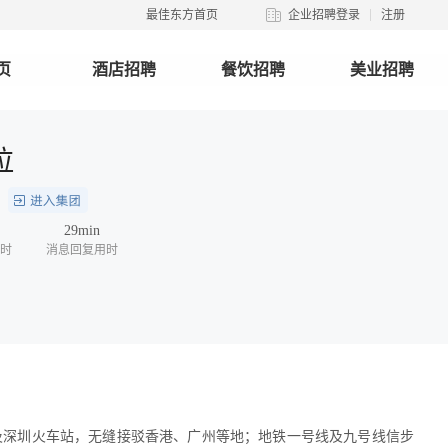
最佳东方首页
企业招聘登录
注册
页
酒店招聘
餐饮招聘
美业招聘
拉
团
29min
时
消息回复用时
湖口岸及深圳火车站，无缝接驳香港、广州等地；地铁一号线及九号线信步