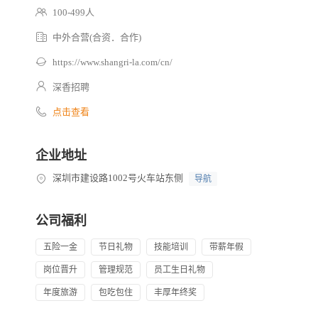
100-499人
中外合营(合资．合作)
https://www.shangri-la.com/cn/
深香招聘
点击查看
企业地址
深圳市建设路1002号火车站东侧
导航
公司福利
五险一金
节日礼物
技能培训
带薪年假
岗位晋升
管理规范
员工生日礼物
年度旅游
包吃包住
丰厚年终奖