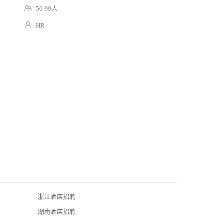
50-99人
HR
浙江酒店招聘
上海索迪斯食
湖南酒店招聘
上海云觅餐饮