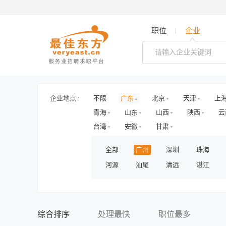
职位
企业
企业地点 :
不限
广东
北京
天津
上
青海
山东
山西
陕西
云
台湾
安徽
甘肃
全部
广州
深圳
珠海
河源
汕尾
清远
湛江
综合排序
处理最快
职位最多