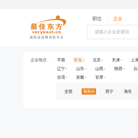
职位
企业
企业地点 :
不限
青海
北京
天津
上
辽宁
山东
山西
陕西
云
台湾
安徽
甘肃
全部
海南州
西宁
海东