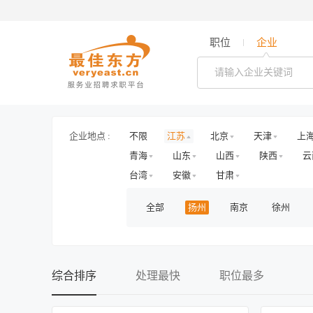
职位
企业
企业地点 :
不限
江苏
北京
天津
上
青海
山东
山西
陕西
云
台湾
安徽
甘肃
全部
扬州
南京
徐州
综合排序
处理最快
职位最多