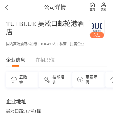
公司详情
TUI BLUE 吴淞口邮轮港酒
店
关注
国内高端酒店/5星级
100-499人
私营．民营企业
|
|
企业信息
在招职位
五险一
技能培
带薪年
金
训
假
企业地址
吴淞口路517号1幢