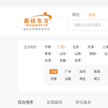
职位
企业
企业地点 :
不限
广东
北京
天津
上
青海
山东
山西
陕西
云
台湾
安徽
甘肃
全部
广州
深圳
珠海
河源
汕尾
清远
湛江
综合排序
处理最快
职位最多