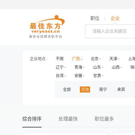
职位
企业
企业地点 :
不限
广西
北京
天津
上
辽宁
青海
山东
山西
陕
台湾
安徽
甘肃
全部
河池
南宁
来宾
综合排序
处理最快
职位最多