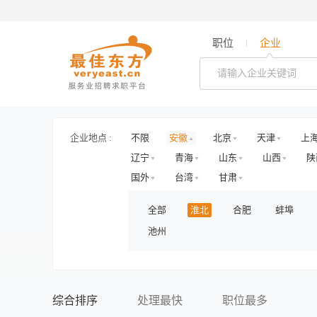
职位
企业
企业地点 :
不限
安徽
北京
天津
上
辽宁
青海
山东
山西
陕
国外
台湾
甘肃
全部
淮北
合肥
蚌埠
池州
综合排序
处理最快
职位最多