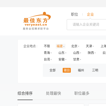
职位
企业
企业地点 :
不限
福建
北京
天津
上
青海
山东
山西
陕西
云
台湾
安徽
甘肃
全部
莆田
福州
三明
综合排序
处理最快
职位最多