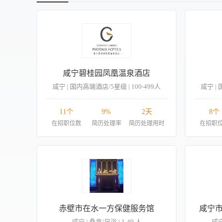
咸宁碧桂园凤凰温泉酒店
咸宁 | 国内高端酒店/5星级 | 100-499人
咸宁 | 
11个
9%
2天
8个
在招职位数
简历处理率
简历处理用时
在招职
赤壁市在水一方保健服务馆
咸宁
咸宁 | 桑拿/足浴 | 1-49 人
咸宁