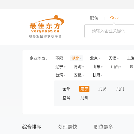
职位
企业
企业地点 :
不限
湖北
北京
天津
上
辽宁
青海
山东
山西
陕
台湾
安徽
甘肃
全部
咸宁
武汉
荆门
宜昌
荆州
综合排序
处理最快
职位最多