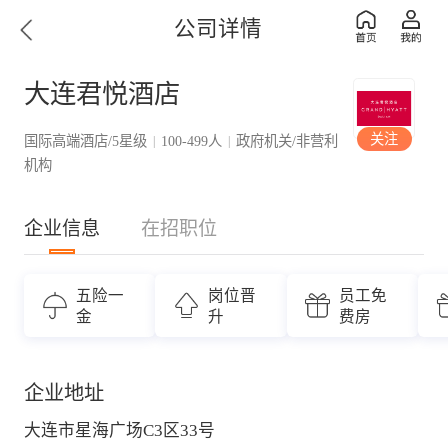
公司详情
大连君悦酒店
关注
国际高端酒店/5星级
100-499人
政府机关/非营利
|
|
机构
企业信息
在招职位
五险一
岗位晋
员工免
金
升
费房
企业地址
大连市星海广场C3区33号