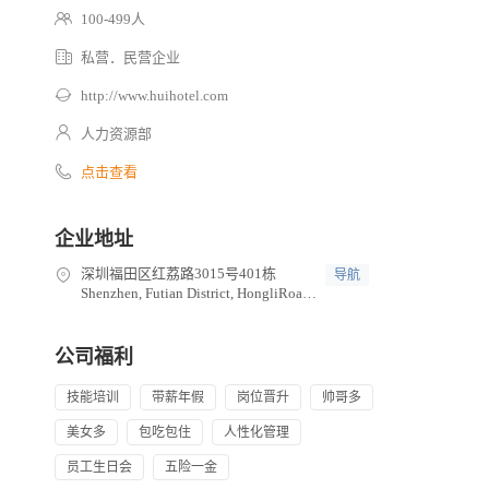
100-499人
私营．民营企业
http://www.huihotel.com
人力资源部
点击查看
企业地址
深圳福田区红荔路3015号401栋
导航
Shenzhen, Futian District, HongliRoad
No. 3015, Building 401
公司福利
技能培训
带薪年假
岗位晋升
帅哥多
美女多
包吃包住
人性化管理
员工生日会
五险一金