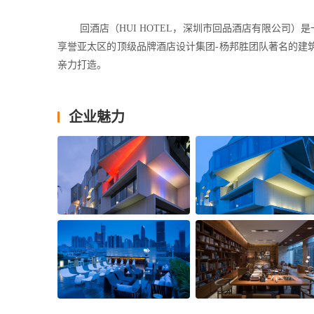
        回酒店（HUI HOTEL，深圳市回品酒店有
享誉亚太区的顶级品牌酒店设计集团-杨邦胜团队著名的建
亲力打造。
        酒店位于深圳市福田区中央商务区（CBD中心
酒店设有中餐厅、西餐厅、宴会厅、酒吧、室内游泳池和8
企业魅力
慕思床垫、日本定制立式旋转衣柜、来自意大利的奢侈品牌宝
NESPREO 全自动胶囊咖啡机、室内场景光控系统和高