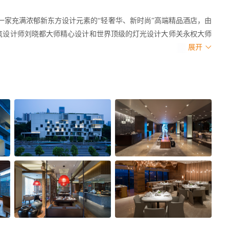
限公司）是一家充满浓郁新东方设计元素的“轻奢华、新时尚”高端精品酒店，由
筑设计师刘晓都大师精心设计和世界顶级的灯光设计大师关永权大师
展开
区）华强北，毗邻深圳中心公园，紧临华新地铁站，交通便利，景色怡人。
5间按顶级五星级酒店标准豪华配置的客房（按人体力学高端定制的
格丽沐浴套装、SUPER SIZE全包围的热带雨林花洒、瑞士 
速网络等），致力为宾客提供轻奢舒适的休憩之地。