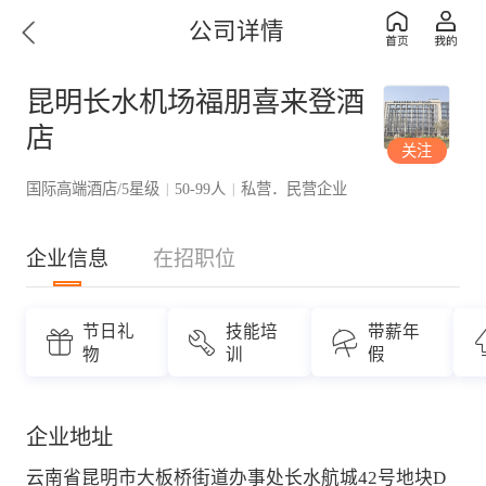
公司详情
昆明长水机场福朋喜来登酒
店
关注
国际高端酒店/5星级
50-99人
私营．民营企业
|
|
企业信息
在招职位
节日礼
技能培
带薪年
物
训
假
企业地址
云南省昆明市大板桥街道办事处长水航城42号地块D