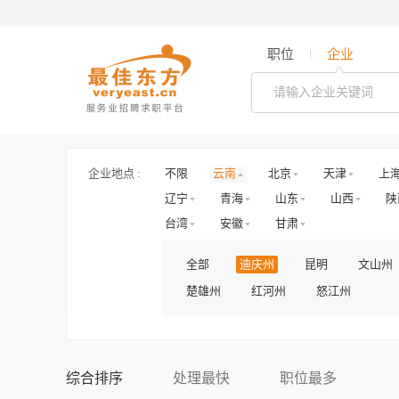
职位
企业
企业地点 :
不限
云南
北京
天津
上
辽宁
青海
山东
山西
陕
台湾
安徽
甘肃
全部
迪庆州
昆明
文山州
楚雄州
红河州
怒江州
综合排序
处理最快
职位最多