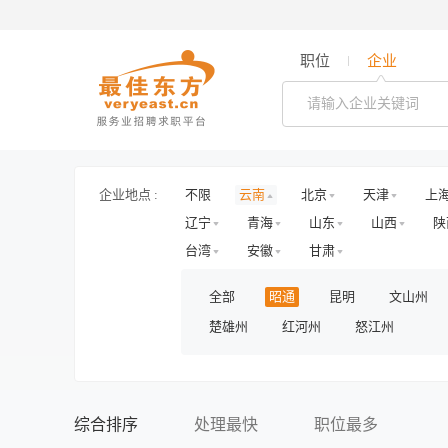
职位
企业
企业地点 :
不限
云南
北京
天津
上
辽宁
青海
山东
山西
陕
台湾
安徽
甘肃
全部
昭通
昆明
文山州
楚雄州
红河州
怒江州
综合排序
处理最快
职位最多