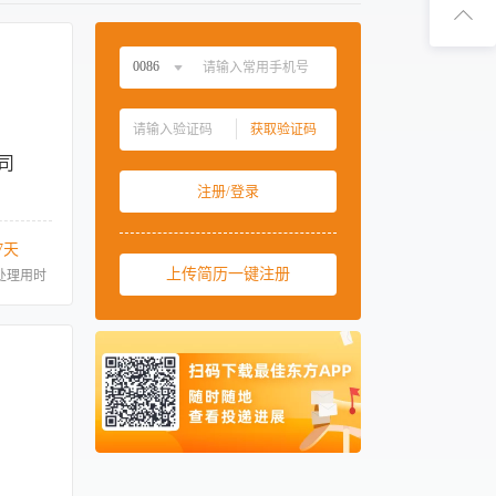
扫码下
0086
扫码关
中国大陆
0086
获取验证码
中国香港
00852
司
中国澳门
00853
注册/登录
中国台湾
00886
美国
001
7天
西班牙
上传简历一键注册
0034
处理用时
马来西亚
0060
新加坡
0065
泰国
0066
柬埔寨
00855
阿联酋
00971
卡塔尔
00974
人