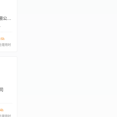
深圳市临家小院餐饮管理有限公司沙河店
人
16h
处理用时
司
4h
处理用时