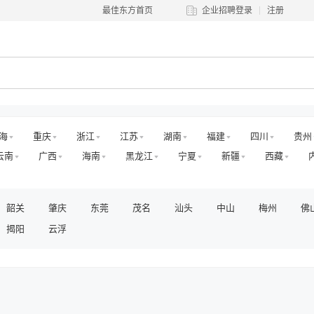
最佳东方首页
企业招聘登录
注册
海
重庆
浙江
江苏
湖南
福建
四川
贵州
云南
广西
海南
黑龙江
宁夏
新疆
西藏
韶关
肇庆
东莞
茂名
汕头
中山
梅州
佛
揭阳
云浮