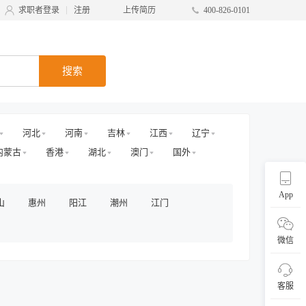
求职者登录
注册
上传简历
400-826-0101
搜索
河北
河南
吉林
江西
辽宁
内蒙古
香港
湖北
澳门
国外
App
山
惠州
阳江
潮州
江门
微信
客服