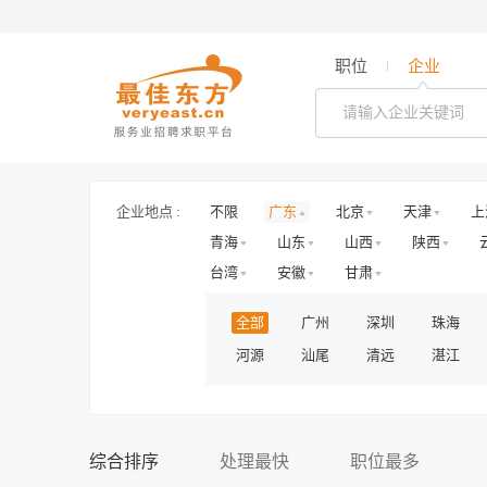
职位
企业
企业地点 :
不限
广东
北京
天津
上
青海
山东
山西
陕西
台湾
安徽
甘肃
全部
广州
深圳
珠海
河源
汕尾
清远
湛江
综合排序
处理最快
职位最多