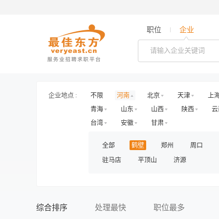
职位
企业
企业地点 :
不限
河南
北京
天津
上
青海
山东
山西
陕西
云
台湾
安徽
甘肃
全部
鹤壁
郑州
周口
驻马店
平顶山
济源
综合排序
处理最快
职位最多