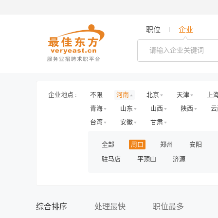
职位
企业
企业地点 :
不限
河南
北京
天津
上
青海
山东
山西
陕西
云
台湾
安徽
甘肃
全部
周口
郑州
安阳
驻马店
平顶山
济源
综合排序
处理最快
职位最多