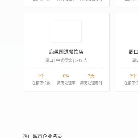
鹿邑国进餐饮店
周
周口 | 中式餐饮 | 1-49 人
周口
1个
0%
7天
2个
在招职位数
简历处理率
简历处理用时
在招职
热门城市企业名录