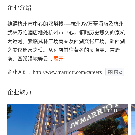
企业介绍
雄踞杭州市中心的双塔楼----杭州JW万豪酒店及杭州
武林万怡酒店地处杭州市中心，俯瞰历史悠久的京杭
大运河，紧临武林广场商圈及西湖文化广场，距西湖
之美仅咫尺之遥。从酒店前往著名的灵隐寺、雷峰
塔、西溪湿地等景
...
 展开
企业网站：
http://www.marriott.com/careers
复制网址
企业魅力
1
/
11