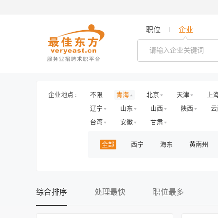
职位
企业
企业地点 :
不限
青海
北京
天津
上
辽宁
山东
山西
陕西
云
台湾
安徽
甘肃
全部
西宁
海东
黄南州
综合排序
处理最快
职位最多