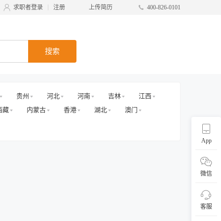
求职者登录
注册
上传简历
400-826-0101
搜索
贵州
河北
河南
吉林
江西
西藏
内蒙古
香港
湖北
澳门
App
微信
客服