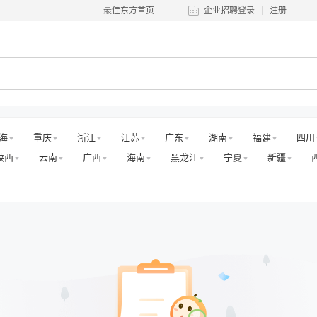
最佳东方首页
企业招聘登录
注册
海
重庆
浙江
江苏
广东
湖南
福建
四川
陕西
云南
广西
海南
黑龙江
宁夏
新疆