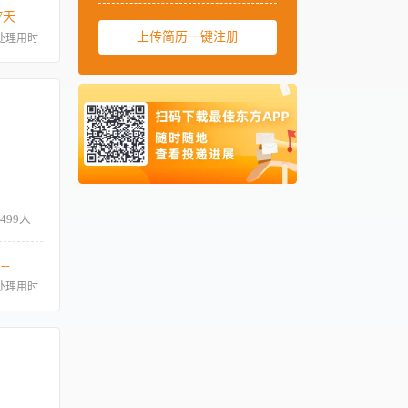
美国
001
7天
西班牙
上传简历一键注册
0034
处理用时
马来西亚
0060
新加坡
0065
泰国
0066
柬埔寨
00855
阿联酋
00971
卡塔尔
00974
-499人
--
处理用时