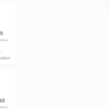
司
-499人
--
处理用时
酒店
-499人