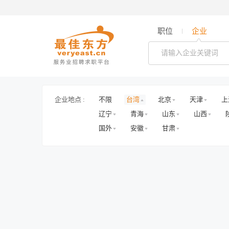
职位
企业
企业地点 :
不限
台湾
北京
天津
上
辽宁
青海
山东
山西
国外
安徽
甘肃