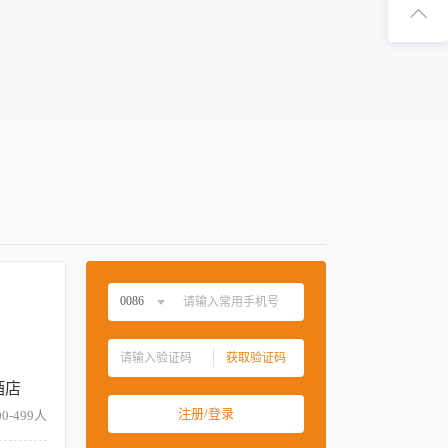
扫码下
扫码关
0086
中国大陆
0086
获取验证码
中国香港
00852
酒店
中国澳门
00853
注册/登录
0-499人
中国台湾
00886