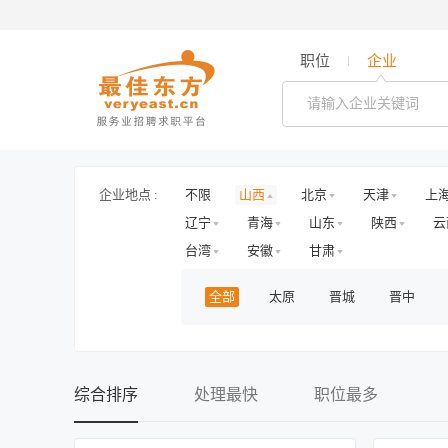
职位
企业
企业地点 :
不限
山西
北京
天津
上
辽宁
青海
山东
陕西
云
台湾
安徽
甘肃
全部
太原
晋城
晋中
综合排序
处理最快
职位最多